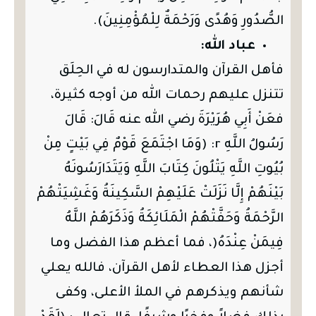
الصُّدُورِ وَهُدًى وَرَحْمَةٌ لِلْمُؤْمِنِينَ).
عباد الله:
فأهل القرآن والمتدارسون له في الحِلَق
تتنزل عليهم رحمات الله من أوجه كثيرة،
فعَنْ أَبِي هُرَيْرَةَ رضي الله عنه قَالَ: قَالَ
رَسُولُ اللَّهِ r: (وَمَا اجْتَمَعَ قَوْمٌ فِي بَيْتٍ مِنْ
بُيُوتِ اللَّهِ يَتْلُونَ كِتَابَ اللَّهِ وَيَتَدَارَسُونَهُ
بَيْنَهُمْ إِلَّا نَزَلَتْ عَلَيْهِمْ السَّكِينَةُ وَغَشِيَتْهُمْ
الرَّحْمَةُ وَحَفَّتْهُمْ الْمَلَائِكَةُ وَذَكَرَهُمْ اللَّهُ
فِيمَنْ عِنْدَهُ(، فما أعظم هذا الفضل وما
أجزل هذا العطاء لأهل القرآن، فالله يعلي
شأنهم ويذكرهم في الملأ الأعلى، وكفى