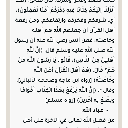
بذلك فضلاً وفخرًا وشرفًا، قال تعالى: (لَقَدْ
أَنْزَلْنَا إِلَيْكُمْ كِتَابًا فِيهِ ذِكْرُكُمْ أَفَلَا تَعْقِلُونَ)،
أي: شرفكم وفخركم وارتفاعكم، ومن رفعة
أهل القرآن أن جعلهم الله هم أهله
وخاصته، فعن أنس رضي الله عنه أن رسول
الله صلى الله عليه وسلم قال: (إِنَّ لِلَّهِ
أَهْلِينَ مِنْ النَّاسِ)، قَالُوا: يَا رَسُولَ اللَّهِ مَنْ
هُمْ؟ قَالَ: (هُمْ أَهْلُ الْقُرْآنِ أَهْلُ اللَّهِ
وَخَاصَّتُهُ) [رواه ابن ماجة وصححه الألباني]،
وقال r: (إِنَّ اللَّهَ يَرْفَعُ بِهَذَا الْكِتَابِ أَقْوَامًا
وَيَضَعُ بِهِ آخَرِينَ) [رواه مسلم]
عباد الله:
من فضل الله تعالى في الآخرة على أهل