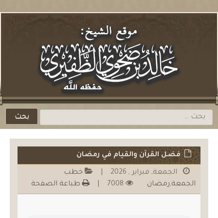
لتخطي
لمحتوي
باشرة
البحث
عن:
فضل القرآن والقيام في رمضان
الجمعة, فبراير , 2026
|
خطب
الجمعة
,
رمضان
7008
|
طباعة الصفحة