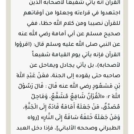
القرآن أنه يأتي شفيعًا لأصحابه الذين
اجتهدوا في قراءته وجعلوا من أوقاتهم
للقرآن نصيبا ومن كلام الله حظا، ففي
صحيح مسلم عن أبي أمامة رضي الله عنه
عن النبي صلى الله عليه وسلم قال: (اقرؤوا
القرآن فإنه يأتي يوم القيامة شفيعاً
لأصحابه)، بل يأتي يجادل ويماحل عن
صاحبه حتى يقوده إلى الجنة، فعَنْ عَبْدِ اللهِ
بْنِ مَسْعُودٍ رضي الله عنه قَالَ : قَالَ رَسُوْلُ
اللهِ r: «الْقُرْآنُ شَافِعٌ مُشَفَّعٌ، وَمَاحِلٌ
مُصَدَّقٌ، مَنْ جَعَلَهُ أَمَامَهُ قَادَهُ إِلَى الْجَنَّةِ،
وَمَنْ جَعَلَهُ خَلفَهُ سَاقَهُ إِلَى النَّارِ» [رواه
الطبراني وصححه الألباني]، فإذا دخل العبد