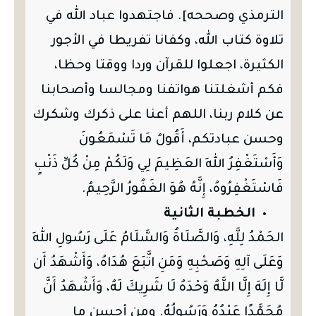
الترمذي وصححه]. فاجتهدوا عباد الله في
تلاوة كتاب الله، وكفانا تفريطا في الأجور
الكثيرة، اجعلوا للقرآن وردا ووقتا وحظا،
فكم أشغلتنا هواتفنا ومجالسا وأصحابنا
عن كلام ربنا، اللهم أعنا على ذكرك وشكرك
وحسن عبادتكم، أَقُولُ مَا تَسْمَعُونَ
وَأَسْتَغْفِرُ اللهَ العَظِيمَ لِي وَلَكُمْ مِنْ كُلِّ ذَنْبٍ
فَاسْتَغْفِرُوهُ، إِنَّهُ هُوَ الغَفُورُ الرَّحِيمُ.
الخطبة الثانية
الحَمْدُ لِلَّهِ، وَالصَّلَاةُ وَالسَّلَامُ عَلَى رَسُولِ اللهِ
وَعَلَى آلِهِ وَصَحْبِهِ وَمَنِ اتَّبَعَ هُدَاهُ، وَأَشْهَدُ أَن
لَّا إِلَهَ إِلَّا اللَّهُ وَحْدَهُ لَا شَرِيكَ لَهُ، وَأَشْهَدُ أَنَّ
مُحَمَّدًا عَبْدُهُ وَرَسُولُهُ. ومن أحسن ما