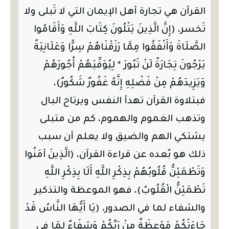
القرآن هي تجارة أهل الإيمان التي لا تَبلى ولا
تَخسر، (إِنَّ الَّذِينَ يَتْلُونَ كِتَابَ اللَّهِ وَأَقَامُوا
الصَّلَاةَ وَأَنْفَقُوا مِمَّا رَزَقْنَاهُمْ سِرًّا وَعَلَانِيَةً
يَرْجُونَ تِجَارَةً لَنْ تَبُورَ * لِيُوَفِّيَهُمْ أُجُورَهُمْ
وَيَزِيدَهُمْ مِنْ فَضْلِهِ إِنَّهُ غَفُورٌ شَكُورٌ)،
فبتلاوة القرآن تهدأ النفس ويرتاح البال
وتذهب الغموم والهموم، كم من متبلى
يشتكي الهم والضيق ولا يعلم أن سبب
ذلك هو بُعده عن قراءة القرآن، (الَّذِينَ آمَنُوا
وَتَطْمَئِنُّ قُلُوبُهُمْ بِذِكْرِ اللَّهِ أَلَا بِذِكْرِ اللَّهِ
تَطْمَئِنُّ الْقُلُوبُ)، فهو الموعظة والتذكير
والشفاء لما في الصدور، (يَا أَيُّهَا النَّاسُ قَدْ
جَاءَتْكُمْ مَوْعِظَةٌ مِنْ رَبِّكُمْ وَشِفَاءٌ لِمَا فِي