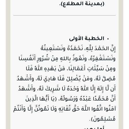
(بمدينة المطلاع).
الخطبة الأولى
إِنَّ الحَمْدَ لِلَّهِ، نَحْمَدُهُ ونَسْتَعِينُهُ
ونَسْتَغْفِرُهُ، ونَعُوذُ بِاللهِ مِنْ شُرُورِ أَنْفُسِنَا
ومِنْ سَيِّئَاتِ أَعْمَالِنَا، مَنْ يَهْدِهِ اللهُ فَلَا
مُضِلَّ لَهُ، ومَنْ يُضْلِلْ فَلَا هَادِيَ لَهُ، وأَشْهَدُ
أَن لَّا إِلَهَ إِلَّا اللهُ وَحْدَهُ لَا شَرِيكَ لَهُ، وأَشْهَدُ
أَنَّ مُحَمَّدًا عَبْدُهُ وَرَسُولُهُ، (يَا أَيُّهَا الَّذِينَ
آمَنُوا اتَّقُوا اللَّهَ حَقَّ تُقَاتِهِ وَلَا تَمُوتُنَّ إِلَّا وَأَنْتُمْ
مُسْلِمُونَ).