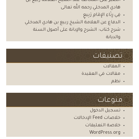
الصبرُ على المخالف عند الشيخ العلامة ربيع بن
هادي المدخلي رحمه الله تعالى
فِي رِثَاءِ الإِمَامِ رَبِيعٍ
الدفاع عن العلامة الشيخ ربيع بن هادي المدخلي
شرح كتاب: الشرح والإبانة على أصول السنة
والديانة
تصنيفات
المقالات
مقالات في العقيدة
نظم
منوعات
تسجيل الدخول
خلاصات Feed الإدخالات
خلاصة التعليقات
WordPress.org