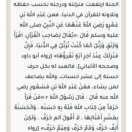
الجنة ارتفعت منزلته ودرجته بحسب حفظه
وتلاوته للقرآن في الدنيا، فعن عَبْدِ اللهِ بْنِ
عَمْرٍو رَضِيَ اللهُ عَنْهُمَا عَنِ النَّبِيِّ صلى الله
عليه وسلم قَالَ :«يُقَالُ لِصَاحِبِ الْقُرْآنِ: اقْرَأْ
وَارْتَقِ وَرَتِّلْ كَمَا كُنْتَ تُرَتِّلُ فِي الدُّنيَا، فَإِنَّ
مَنْزِلَكَ عِنْدَ آخِرِ آيَةٍ تَقْرؤُهَا» [رواه أبو داود
وصححه الألباني]، فالعبد له بكل حرف
حسنة إلى عشر حسنات، والله يضاعف
لمن يشاء، فعَنْ عَبْدِ اللهِ بْنِ مَسْعُودٍ رضي
الله عنه قَالَ : قَالَ رَسُوْلُ اللهِ r:«مَنْ قَرَأَ
حَرْفاً مِنْ كِتَابِ اللهِ فَلَهُ بِهِ حَسَنَه ، وَالْحَسَنَهُ
بِعَشْرِ أَمْثَالِهَا ، لاَ أَقُولُ آلم حَرْفٌ ، وَلَكِنْ
أَلِفٌ حَرْفٌ وَلاَمٌ حَرْفٌ وَمِيْمٌ حَرْفٌ» [رواه