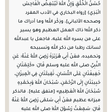
حُسْنُ الْخُلُقِ وَإِنَّ اللهَ لَيُبْغِضُ الْفَاحِش
الْبَذِي) [رواه البخاري في الأدب المفرد
وصححه الألباني]، وذِكْر الله! وما أدراك ما
ذكر الله! ذاك العمل العظيم وهو يسير
على من يسره الله عليه، فاجعل يا عبدالله
لسانك رطبا من ذكر الله وتسبيحه
وتحميده، فعَنْ أَبِي هُرَيْرَةَ رَضِيَ اللهُ عَنْهُ: عَنِ
النَّبِيِّ صلى الله عليه وسلم قَالَ: «كَلِمَتَانِ
خَفِيفَتَانِ عَلَى اللِّسَانِ، ثَقِيلَتَانِ فِي الْمِيزَانِ،
حَبِيبَتَانِ إِلَى الرَّحْمَنِ، سُبْحَانَ اللهِ وَبِحَمْدِهِ
سُبْحَانَ اللهِ الْعَظِيمِ» [متفق عليه]. فالذكر
ميزانه عظيم فعَنْ أَبِي سَلمَى رَضِيَ اللهُ عَنْهُ
قَالَ: سَمِعْتُ رَسُوْلَ اللهِ صلى الله عليه