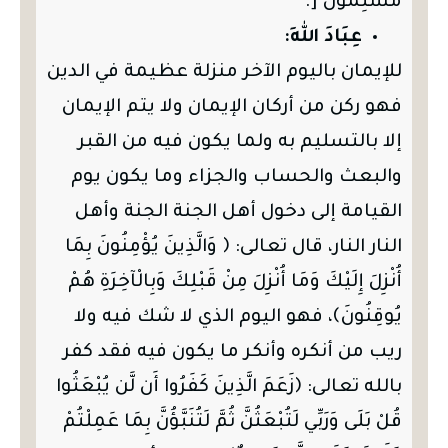
مُسْلِمُونَ [.
عِبَادَ اللهِ:
للإيمان باليوم الآخر منزلة عظيمة في الدين
فهو ركن من أركان الإيمان ولا يتم الإيمان
إلا بالتسليم به ولما يكون فيه من القبر
والبعث والحساب والجزاء وما يكون يوم
القيامة إلى دخول أهل الجنة الجنة وأهل
النار النار، قال تعالى: ﴿ وَالَّذِينَ يُؤْمِنُونَ بِمَا
أُنْزِلَ إِلَيْكَ وَمَا أُنْزِلَ مِنْ قَبْلِكَ وَبِالْآخِرَةِ هُمْ
يُوقِنُونَ﴾، فهو اليوم الذي لا شك فيه ولا
ريب من أنكره وأنكر ما يكون فيه فقد كفر
بالله تعالى: ﴿زَعَمَ الَّذِينَ كَفَرُوا أَن لَّن يُبْعَثُوا
قُلْ بَلَى وَرَبِّي لَتُبْعَثُنَّ ثُمَّ لَتُنَبَّؤُنَّ بِمَا عَمِلْتُمْ