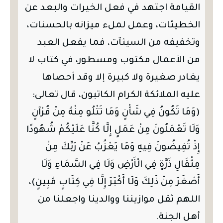
القيامة اجتهد في فعل الخيرات والبعد عن
الخطيئات، وعمل لملء ميزانه بالحسنات،
وتخفيفه من السيئآت، فما يفعل العبد
من الأعمال مكتوب ومسطور، في كتاب لا
يغادر صغيرة ولا كبيرة إلا وقد أحصاها
عليه الملائكة الكرام الكاتبون، قال تعالى:
(وَمَا تَكُونُ فِي شَأْنٍ وَمَا تَتْلُو مِنْهُ مِنْ قُرْآنٍ
وَلَا تَعْمَلُونَ مِنْ عَمَلٍ إِلَّا كُنَّا عَلَيْكُمْ شُهُودًا
إِذْ تُفِيضُونَ فِيهِ وَمَا يَعْزُبُ عَنْ رَبِّكَ مِنْ
مِثْقَالِ ذَرَّةٍ فِي الْأَرْضِ وَلَا فِي السَّمَاءِ وَلَا
أَصْغَرَ مِنْ ذَلِكَ وَلَا أَكْبَرَ إِلَّا فِي كِتَابٍ مُبِينٍ)،
اللهم ثقل موازيننا ووالدينا واجعلنا من
أهل الجنة.