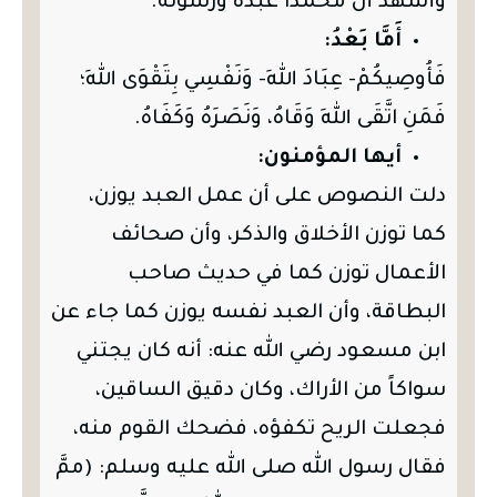
وَأَشْهَدُ أَنَّ مُحَمَّدًا عَبْدُهُ وَرَسُولُهُ.
أَمَّا بَعْدُ:
فَأُوصِيكُمْ- عِبَادَ اللهِ- وَنَفْسِي بِتَقْوَى اللهِ؛
فَمَنِ اتَّقَى اللهَ وَقَاهُ، وَنَصَرَهُ وَكَفَاهُ.
أيها المؤمنون:
دلت النصوص على أن عمل العبد يوزن،
كما توزن الأخلاق والذكر، وأن صحائف
الأعمال توزن كما في حديث صاحب
البطاقة، وأن العبد نفسه يوزن كما جاء عن
ابن مسعود رضي الله عنه: أنه كان يجتني
سواكاً من الأراك، وكان دقيق الساقين،
فجعلت الريح تكفؤه، فضحك القوم منه،
فقال رسول الله صلى الله عليه وسلم: (ممَّ