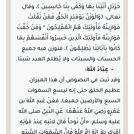
خَرْدَلٍ أَتَيْنَا بِهَا وَكَفَى بِنَا حَاسِبِينَ ﴾، وقال
تعالى: ﴿وَالْوَزْنُ يَوْمَئِذٍ الْحَقُّ فَمَنْ ثَقُلَتْ
مَوَازِينُهُ فَأُولَئِكَ هُمُ الْمُفْلِحُونَ * وَمَنْ خَفَّتْ
مَوَازِينُهُ فَأُولَئِكَ الَّذِينَ خَسِرُوا أَنْفُسَهُمْ بِمَا
كَانُوا بِآيَاتِنَا يَظْلِمُونَ ﴾، فتوزن فيه جميع
الحسنات والسيئات ولا يُظلم العبد شيئا.
عِبَادَ اللهِ:
وقد ثبت في النصوص أن هذا الميزان
عظيم الخلق حتى إنه ليسع السموات
السبع والأرضين جميعا، فعَنْ عَبدِ اللهِ بن
عَمْرٍو رَضِيَ اللهُ عَنْهُمَا: عَنِ النَّبِيِّ صلى الله
عليه وسلم: «أَنَّ نَوحاً قَالَ لابْنِهِ عِندَ مَوْتِهِ:
آمُرك بِلاَ إِلَهَ إِلاَّ اللهُ فَإِنَّ السَّمَوَات السَّبْع