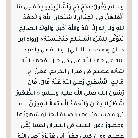
وسلم يَقُولُ: «بَخٍ بَخٍ وَأَشَارَ بِيَدِهِ بِخَمْسٍ مَا
أَثْقَلهُنَّ فِي الْمِيْزَانِ!، سُبْحَانَ اللهِ وَالْحَمْدُ
للهِ وَلا إِلهَ إِلاَّ اللهُ وَاللهُ اَكْبَرُ، وَالْوَلَدُ الصَالِحُ
يُتَوَفَّى لِلمَرْءِ الْمُسْلِمِ فَيَحْتَسِبُهُ» [رواه ابن
حبان وصححه الألباني]. ولا تغفل يا عبد
الله عن حمد الله على كل حال، فحمد الله
شأنه عظيم في ميزان الكريم، فعَنْ أَبِى
مَالِكٍ الأَشْعَرِي رَضِيَ اللهُ عَنْهُ قَالَ: قَالَ
رَسُولُ اللَّهِ صلى الله عليه وسلم: « الطُّهُورُ
شَطْرُ الإِيمَانِ وَالْحَمْدُ لِلَّهِ تَمْلأُ الْمِيزَانَ... »
[رواه مسلم]، وهذه صلاة الجنازة شهودُها
وحضورُ دفن الميت في الميزان لهما ثِقَل
عظيم ووزن كبير، فعَنْ أَبِي هُرَيْرَةَ رَضِيَ اللهُ