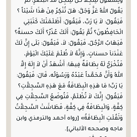
وَتِسْعُونَ سِجِلاًّ كُلُّ سِجِلٍّ مَدَّ الْبَصَرِ، ثُمَّ
يَقُولُ اللهُ عَزَّ وَجَلَّ: هَلْ تُنْكِرُ مِنْ هَذَا شَيْئاً ؟
فَيَقُولُ: لاَ يَا رَبِّ، فَيَقُولُ: أَظَلَمَتْكَ كَتَبَتِي
الْحَافِظُونَ؟ ثُمَّ يَقُولُ: أَلَكَ عُذْرٌ؟ أَلَكَ حسنةٌ؟
فَيَهَابُ الرَّجُلُ، فَيَقُولُ: لاَ، فَيَقُولُ: بَلَى إِنَّ لَكَ
عَنْدَناَ حسناتٍ، وَإِنَّهُ لاَ ظُلْمَ عَلَيْكَ الْيَوْمَ،
فَتُخْرَجُ لَهُ بِطَاقَةٌ فِيهَا: أَشْهَدُ أَنْ لاَ إِلَهَ إِلاَّ
اللهُ وَأَنَّ مُحَمَّداً عَبْدُهُ وَرَسُوْلُه، قَالَ: فَيَقُولُ:
يَا رَبِّ! مَا هَذِهِ الْبِطَاقَةُ مَعَ هَذِهِ السِّجِلاَّتِ؟
فَيَقُولُ: إِنَّكَ لاَ تُظْلَمُ، فَتُوضَعُ السِّجِلاَّتِ فِي
كِفَّةٍ، وَالْبِطَاقَةُ فِي كِفَّةٍ، فَطَاشَتْ السِّجِلاَّتُ
وَثَقُلَتِ الْبِطَاقَةُ» [رواه أحمد والترمذي وابن
ماجه وصححه الألباني].