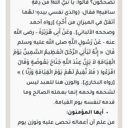
تضحكون؟ قالوا: يا نبيَّ اللهِ! من دِقَّةِ
ساقيهِ!! فقال: (والذي نفسي بيدهِ؛ لهُما
أثقلُ في الميزانِ من أُحُدٍ) [رواه أحمد
وصححه الألباني]. وعَنْ أَبِى هُرَيْرَةَ - رضى الله
عنه - عَنْ رَسُولِ اللَّهِ صلى الله عليه وسلم
قَالَ: « إِنَّهُ لَيَأْتِي الرَّجُلُ الْعَظِيمُ السَّمِينُ يَوْمَ
الْقِيَامَةِ لاَ يَزِنُ عِنْدَ اللَّهِ جَنَاحَ بَعُوضَةٍ وَقَالَ
اقْرَءُوا ( فَلاَ نُقِيمُ لَهُمْ يَوْمَ الْقِيَامَةِ وَزْنًا ) »
[رواه البخاري]. والوزن هنا للعبد ليس
لشحمه ولحمه إنما بعمله الصالح وما
قدمه لنفسه يوم القيامة.
أيها المؤمنون:
من علم أن أعماله تحصى عليه وتوزن يوم