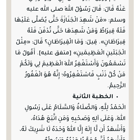
عَنْهُ قَالَ: قَالَ رَسُوْلُ اللهِ صلى الله عليه
وسلم: «مَنْ شَهِدَ الْجَنَازَةَ حَتَّى يُصَلَّى عَلَيْهَا
فَلَهُ قِيرَاطٌ وَمَنْ شَهِدَهَا حَتَّى تُدْفَنَ فَلَهُ
قِيرَاطَانِ». قِيلَ: وَمَا الْقِيرَاطَانِ؟ قَالَ: «مِثْلُ
الْجَبَلَينِ الْعَظِيمَينِ» [متفق عليه]. أَقُولُ مَا
تَسْمَعُونَ وَأَسْتَغْفِرُ اللهَ الْعَظِيمَ لِي وَلَكُمْ
مَنْ كُلِّ ذَنْبٍ فَاسْتَغْفِرُوهُ؛ إِنَّهُ هُوَ الْغَفُورُ
الرَّحِيمُ.
الخطبة الثانية
الْحَمْدُ لِلَّهِ، وَالصَّلَاةُ وَالسَّلَامُ عَلَى رَسُولِ
اللهِ، وَعَلَى آلِهِ وَصَحْبِهِ وَمَنِ اتَّبَعَ هُدَاهُ،
وَأَشْهَدُ أَن لَّا إِلَهَ إِلَّا اللهُ وَحْدَهُ لَا شَرِيكَ لَهُ،