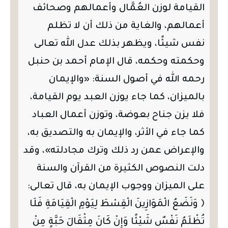
القيامة لوزن العُمَّال وأعمالهم وصحائف
أعمالهم، والغاية من ذلك أن لا تظلم
نفس شيئًا، ويظهر بذلك عدل الله تعالى
وحكمته وحكمه، قال الإمام أحمد بن حنبل
رحمه الله في أصول السنة: «والإيمان
بالميزان، كما جاء يوزن العبد يوم القيامة،
فلا يزن جناح بعوضة، وتوزن أعمال العباد
كما جاء في الأثر، والإيمان به والتصديق به،
والإعراض عمن رد ذلك وترك مجادلته»، وقد
دلت النصوص الكثيرة من القرآن والسنة
على الميزان ووجوب الإيمان به، قال تعالى:
﴿ وَنَضَعُ الْمَوَازِينَ الْقِسْطَ لِيَوْمِ الْقِيَامَةِ فَلَا
تُظْلَمُ نَفْسٌ شَيْئًا وَإِنْ كَانَ مِثْقَالَ حَبَّةٍ مِنْ