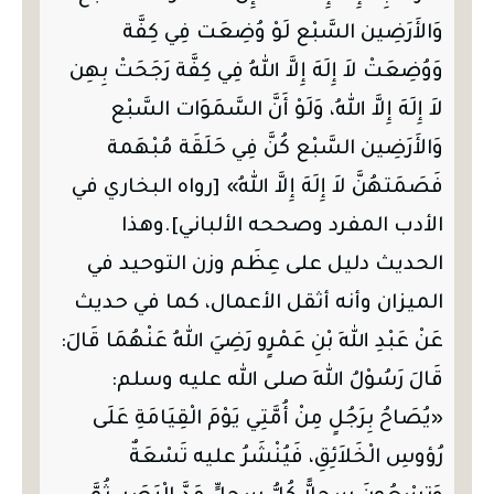
وَالأَرَضِين السَّبْع لَوْ وُضِعَت فِي كِفَّة
وَوُضِعَتْ لاَ إِلَهَ إِلاَّ اللهُ فِي كِفَّة رَجَحَتْ بِهِن
لاَ إِلَهَ إِلاَّ اللهُ، وَلَوْ أَنَّ السَّمَوَات السَّبْع
وَالأَرَضِين السَّبْع كُنَّ فِي حَلَقَة مُبْهَمة
فَصَمَتهُنَّ لاَ إِلَهَ إِلاَّ اللهُ» [رواه البخاري في
الأدب المفرد وصححه الألباني].وهذا
الحديث دليل على عِظَم وزن التوحيد في
الميزان وأنه أثقل الأعمال، كما في حديث
عَنْ عَبْدِ اللهِ بْنِ عَمْرٍو رَضِيَ اللهُ عَنْهُمَا قَالَ:
قَالَ رَسُوْلُ اللهِ صلى الله عليه وسلم:
«يُصَاحُ بِرَجُلٍ مِنْ أُمَّتِي يَوْمَ الْقِيَامَةِ عَلَى
رُؤوسِ الْخَلاَئِقِ، فَيُنْشَرُ عليه تَسْعَةٌ