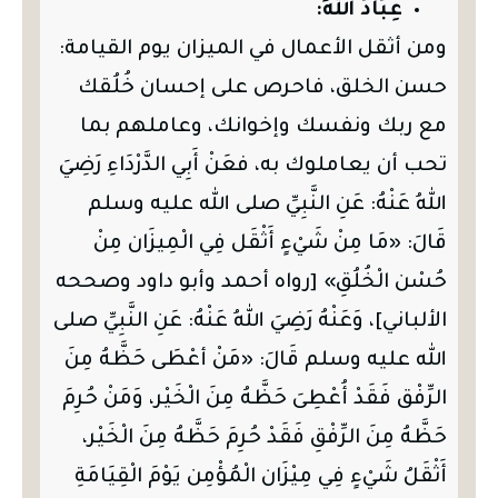
عِبَادَ اللهِ:
ومن أثقل الأعمال في الميزان يوم القيامة:
حسن الخلق، فاحرص على إحسان خُلُقك
مع ربك ونفسك وإخوانك، وعاملهم بما
تحب أن يعاملوك به، فعَنْ أَبِي الدَّرْدَاءِ رَضِيَ
اللهُ عَنْهُ: عَنِ النَّبِيِّ صلى الله عليه وسلم
قَالَ: «مَا مِنْ شَيْءٍ أَثْقَل فِي الْمِيزَان مِنْ
حُسْن الْخُلُقِ» [رواه أحمد وأبو داود وصححه
الألباني]، وَعَنْهُ رَضِيَ اللهُ عَنْهُ: عَنِ النَّبِيِّ صلى
الله عليه وسلم قَالَ: «مَنْ أعْطَى حَظَّهُ مِنَ
الرِّفْق فَقَدْ أُعْطِىَ حَظَّهُ مِنَ الْخَيْر، وَمَنْ حُرِمَ
حَظَّهُ مِنَ الرِّفْقِ فَقَدْ حُرِمَ حَظَّهُ مِنَ الْخَيْر،
أَثْقَلُ شَيْءٍ فِي مِيْزَان الْمُؤْمِن يَوْمَ الْقِيَامَةِ