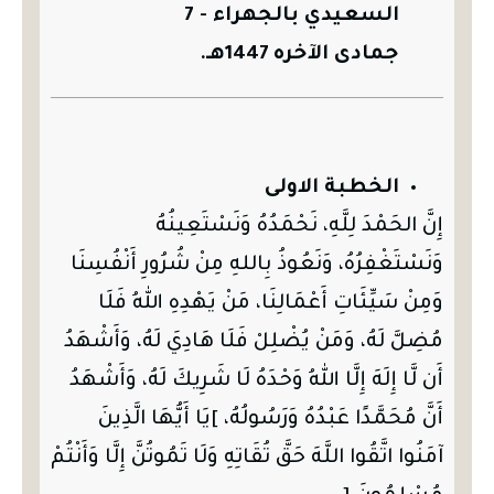
السعيدي بالجهراء - 7
جمادى الآخره 1447هـ.
الخطبة الاولى
إِنَّ الحَمْدَ لِلَّهِ، نَحْمَدُهُ وَنَسْتَعِينُهُ
وَنَسْتَغْفِرُهُ، وَنَعُوذُ بِاللهِ مِنْ شُرُورِ أَنْفُسِنَا
وَمِنْ سَيِّئَاتِ أَعْمَالِنَا، مَنْ يَهْدِهِ اللهُ فَلَا
مُضِلَّ لَهُ، وَمَنْ يُضْلِلْ فَلَا هَادِيَ لَهُ، وَأَشْهَدُ
أَن لَّا إِلَهَ إِلَّا اللهُ وَحْدَهُ لَا شَرِيكَ لَهُ، وَأَشْهَدُ
أَنَّ مُحَمَّدًا عَبْدُهُ وَرَسُولُهُ، ]يَا أَيُّهَا الَّذِينَ
آمَنُوا اتَّقُوا اللَّهَ حَقَّ تُقَاتِهِ وَلَا تَمُوتُنَّ إِلَّا وَأَنْتُمْ