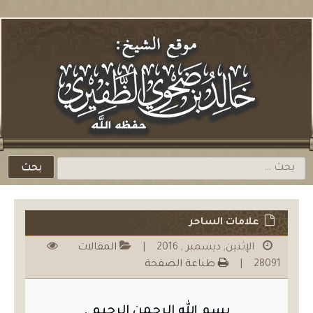
لتخطي
لمحتوي
باشرة
البحث
عن:
علامات الساحر
الإثنين, ديسمبر , 2016
|
المقالات
28091
|
طباعة الصفحة
بسم الله الرحمن الرحيم .