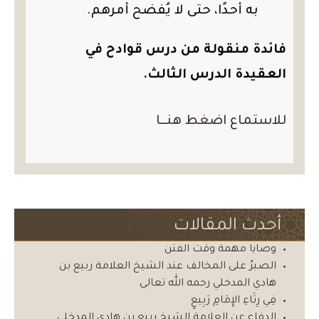
به أحدًا، حتى لا يُفضح أمرهم.
فائدة منقولة من درس قوادح في
العقيدة الدرس الثالث.
للاستماع اضغط هنــا
أحدث المقالات
وصايا مهمة وقت الفتن
الصبرُ على المخالف عند الشيخ العلامة ربيع بن
هادي المدخلي رحمه الله تعالى
فِي رِثَاءِ الإِمَامِ رَبِيعٍ
الدفاع عن العلامة الشيخ ربيع بن هادي المدخلي