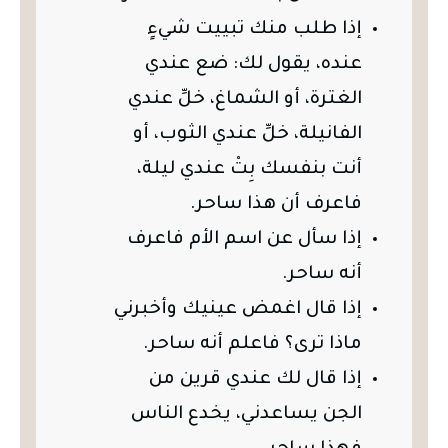
إذا طلب منك تبييت شيءٍ
عنده، يقول لك: ضع عندي
الغترة، أو الشماغ، خلِّ عندي
الفانيلة، خلِّ عندي الثوب، أو
أنت بنفسك بِتْ عندي ليلة،
فاعرف أن هذا ساحر.
إذا سأل عن اسم الأم فاعرف
أنه ساحر.
إذا قال اغمض عينيك وأخبرني
ماذا ترى؟ فاعلم أنه ساحر.
إذا قال لك عندي قرين من
الجن يساعدني، يخدع الناس