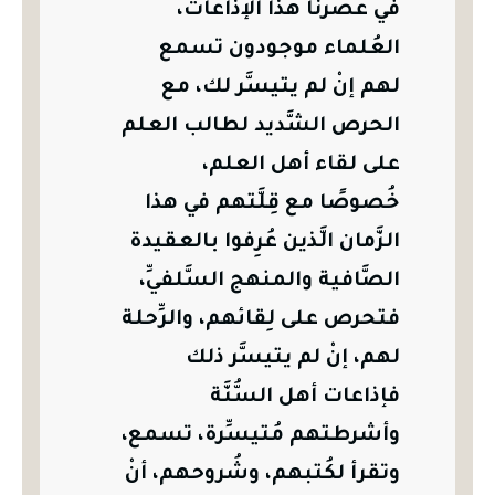
في عصرنا هذا الإذاعات،
العُلماء موجودون تسمع
لهم إنْ لم يتيسَّر لك، مع
الحرص الشَّديد لطالب العلم
على لقاء أهل العلم،
خُصوصًا مع قِلَّتهم في هذا
الزَّمان الَّذين عُرِفوا بالعقيدة
الصَّافية والمنهج السَّلفيِّ،
فتحرص على لِقائهم، والرِّحلة
لهم، إنْ لم يتيسَّر ذلك
فإذاعات أهل السُّنَّة
وأشرطتهم مُتيسِّرة، تسمع،
وتقرأ لكُتبهم، وشُروحهم، أنْ