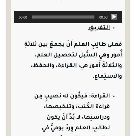
مشغل
00:00
00:00
الصوت
التفريغ:
فعلى طالِبِ العلم أنْ يجمعَ بين ثلاثةِ
أُمور وهي السُّبل لتحصيل العلم،
والثلاثةُ أُمور هي: القراءة، والحفظ،
والاستِماع.
القراءة: فيكُون له نصيبٍ مِن
قراءة الكُتب، وتلخيصها،
ودراستِها، لا بُدَّ أنْ يكون
لطالبِ العلم وِردٌ يوميٌّ في