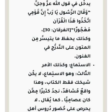
يدخُل في قول الله عزَّ وجلَّ:
“وَقَالَ الرَّسُول يَا رَبِّ إِنَّ قَوْمِي
اتَّخَذُوا هَذَا الْقُرْآن
مَهْجُورًا“[الفرقان: 30]،
وكذلك يحفظ ما يتيسَّر مِن
المتون على التَّدرُّج في
الفنون.
الاستماع: وكذلك الأمر
الثَّالث: وهو الاستِماع، لا يكُن
شيخك فقط الكتاب، وهذا
واقعٌ مُشاهَدٌ، نجدُ كثيرًا مِمَّن
كان عصامِيَّا ـ كما يُقال ـ لا
يحرص على حُضور دُروس أهل