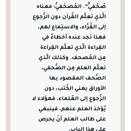
صُحُفيٍّ“.
المُصحَفيُّ: معناه
الَّذي تعلَّم القُرآن دون الرُّجوع
إلى القُرَّاء، والاستِماع لهم،
فهذا تجد عنده أخطاءً في
القِراءة الَّذي تعلَّم القِراءة
مِن المُصحف.
وكذلك الَّذي
تعلَّم العلم مِن الصُّحفي،
الصُّحف المقصود بها
الأوراق يعني الكُتب، دون
الرُّجوع إلى العُلماء.
فهؤلاء لا
يُؤخذ العلم عنهم، فينبغي
على طالب العلم أنْ يحرص
على هذا الباب.