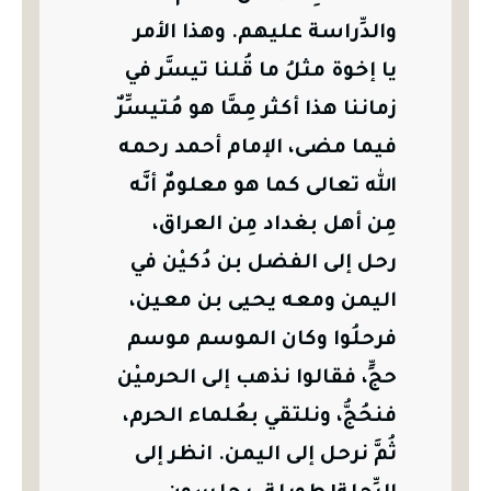
والدِّراسة عليهم.
وهذا الأمر
يا إخوة مثلُ ما قُلنا تيسَّر في
زماننا هذا أكثر مِمَّا هو مُتيسِّرٌ
فيما مضى، الإمام أحمد رحمه
الله تعالى كما هو معلومٌ أنَّه
مِن أهل بغداد مِن العراق،
رحل إلى الفضل بن دُكيْن في
اليمن ومعه يحيى بن معين،
فرحلُوا وكان الموسم موسم
حجٍّ، فقالوا نذهب إلى الحرميْن
فنحُجُّ، ونلتقي بعُلماء الحرم،
ثُمَّ نرحل إلى اليمن.
انظر إلى