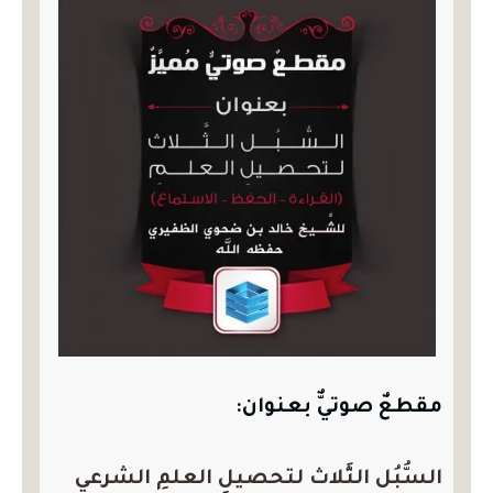
مقطعٌ صوتيٌّ
بعنوان:
السُّبُل الثَّلاث لتحصيلِ العلمِ الشرعي