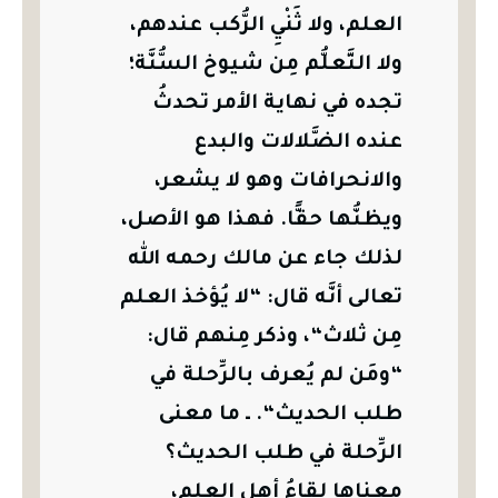
العلم، ولا ثَنْيِ الرُّكب عندهم،
ولا التَّعلُّم مِن شيوخ السُّنَّة؛
تجده في نهاية الأمر تحدثُ
عنده الضَّلالات والبدع
والانحرافات وهو لا يشعر،
ويظنُّها حقًّا.
فهذا هو الأصل،
لذلك جاء عن مالك رحمه الله
تعالى أنَّه قال: “لا يُؤخذ العلم
مِن ثلاث“، وذكر مِنهم قال:
“ومَن لم يُعرف بالرِّحلة في
طلب الحديث“.
ـ ما معنى
الرِّحلة في طلب الحديث؟
معناها لِقاءُ أهل العلم،