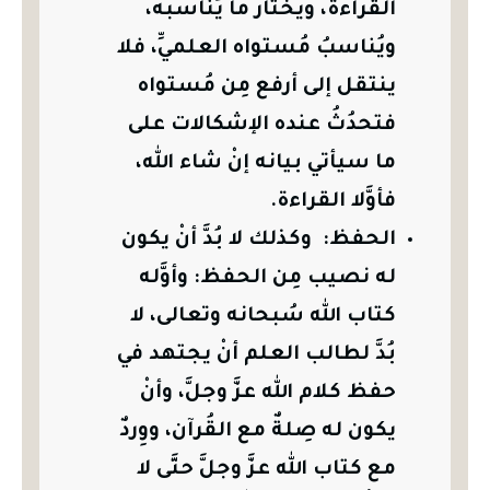
القراءة، ويختار ما يُناسبه،
ويُناسبُ مُستواه العلميِّ، فلا
ينتقل إلى أرفع مِن مُستواه
فتحدُثُ عنده الإشكالات على
ما سيأتي بيانه إنْ شاء الله،
فأوَّلا القراءة.
الحفظ: وكذلك لا بُدَّ أنْ يكون
له نصيب مِن الحفظ: وأوَّله
كتاب الله سُبحانه وتعالى، لا
بُدَّ لطالب العلم أنْ يجتهد في
حفظ كلام الله عزَّ وجلَّ، وأنْ
يكون له صِلةٌ مع القُرآن، ووِردٌ
مع كتاب الله عزَّ وجلَّ حتَّى لا