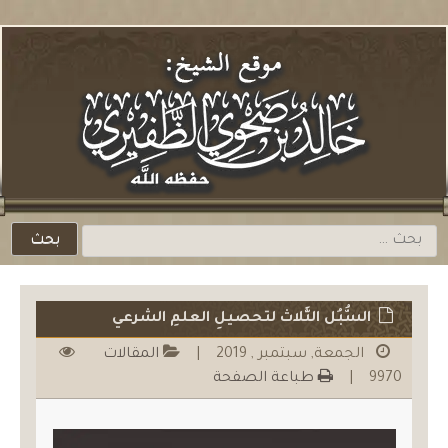
لتخطي
لمحتوي
باشرة
البحث
عن:
السُّبُل الثَّلاث لتحصيلِ العلمِ الشرعي
الجمعة, سبتمبر , 2019
|
المقالات
9970
|
طباعة الصفحة