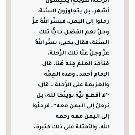
الرِّحلة! طويلةٍ، يجلِسون
أشهر، بل يتجاوزون السَّنة،
رحلوا إلى اليمن، فيسَّر اللهُ عزَّ
وجلَّ لهم الفضل حاجًّا تلك
السَّنة، فقال يحيى: يسَّر اللهُ
عزَّ وجلَّ عنَّا تلك الرِّحلة،
فنأخذ العلمَ مِنه هُنا، قال
الإمام أحمد ـ وهذه الهِمَّة
والعزيمة على الرِّحلة ـ، قال:
“لا أقطع نيَّة نويتُها لله، بل
نرحلُ إلى اليمن معه”، فرحلُوا
إلى اليمن معه رحمه
الله.
والأمثلة على ذلك كثيرة،