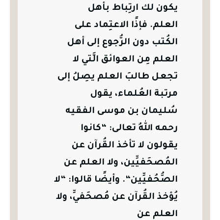
يكون لك ارتِباط بأهل
العلم.
فإذًا الاعتِماد على
الكُتب دون الرُّجوع إلى أهل
العلم مِن العوائق الَّتي لا
تجعل طالبَ العلم يصِلُ إلى
مرتبة العُلماء، يقول
سُليمان بن موسى الفقيه
رحمه اللهُ تعالى: “كانوا
يقولون لا تأخذ القُرآن عن
المُصحَفيِّين، ولا العلم عن
الصُّحُفيِّين“.
وأيضًا قالوا: “لا
يُؤخذ القُرآن عن مُصحَفيِّ، ولا
العلم عن