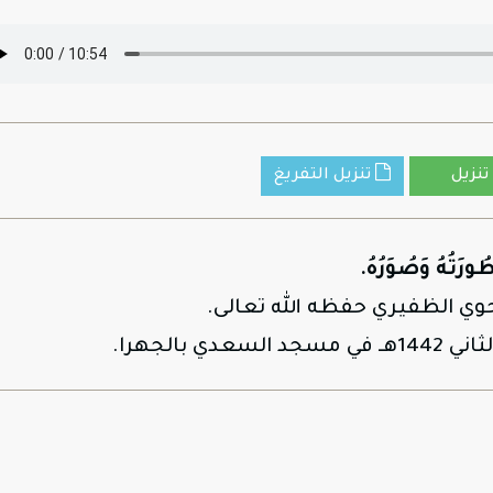
تنزيل
تنزيل التفريغ
ورَتُهُ وَصُوَرُهُ.
حوي الظفيري حفظه الله تعالى.