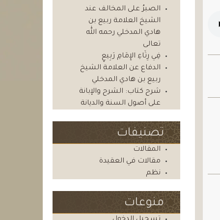
الصبرُ على المخالف عند
الشيخ العلامة ربيع بن
هادي المدخلي رحمه الله
تعالى
فِي رِثَاءِ الإِمَامِ رَبِيعٍ
الدفاع عن العلامة الشيخ
ربيع بن هادي المدخلي
شرح كتاب: الشرح والإبانة
على أصول السنة والديانة
تصنيفات
المقالات
مقالات في العقيدة
نظم
منوعات
تسجيل الدخول