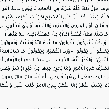
لْأَلْفَاظِ، كَأَنْ يَقُولَ الْمُسْلِمُ:( مَا شَاءَ اللهُ وَشِئْتُ) أَوْ( لَوْل
ْوِهَا؛ فَإِنَّ ذَلِكَ كُلَّهُ شِرْكٌ فِي الْأَلْفَاظِ لَا يَجُوزُ؛ لِذَلِكَ أَمَرَ
 ثُمَّ شِئْتُ، كَمَا أَنَّ عَلَى الْمُسْلِمِ اجْتِنَابَ الْحَلِفِ بِغَيْرِ الله
يَاةِ فُلَانٍ، أَوْ بِالْعِرْضِ وَالشَّرَفِ وَالْأَمَانَةِ، أَوْ بِأَيِّ مَخْلُوقٍ مِن
ًا مُرْسَلًا؛ فَعَنْ قُتَيْلَةَ امْرَأَةٍ مِنْ جُهَيْنَةَ رَضِيَ اللهُ عَنْهَا أَنْ
ُونَ، وَإِنَّكُمْ تُشْرِكُونَ، تَقُولُونَ: مَا شَاءَ اللهُ وَشِئْتَ، وَتَقُولُونَ:
ْ يَحْلِفُوا أَنْ يَقُولُوا: «وَرَبِّ الْكَعْبَةِ، وَيَقُولُونَ: مَا شَاءَ اللهُ ثُم
بَانِيُّ]. وَاحْذَرْ -أَيُّهَا الْمُوَحِّدُ- مِنْ سَبِّ الدَّهْرِ أَوِ الزَّمَانِ أَوِ
مُصَرِّفُ هَذِهِ الْأُمُورِ، وَمَا يَجْرِي فِيهَا مِنْ خَيْرٍ أَوْ شَرٍّ، وَعَلَى
رِ وَالرِّضَا؛ فَعَنْ أَبِي هُرَيْرَةَ
رَضِّيَّ
اللهُ
عَنْهُ
قَالَ: قَالَ رَسُولُ
يَسُبُّ الدَّهْرَ وَأَنَا الدَّهْرُ، بِيَدِي الْأَمْرُ أُقَلِّبُ اللَّيْلَ وَالنَّهَا