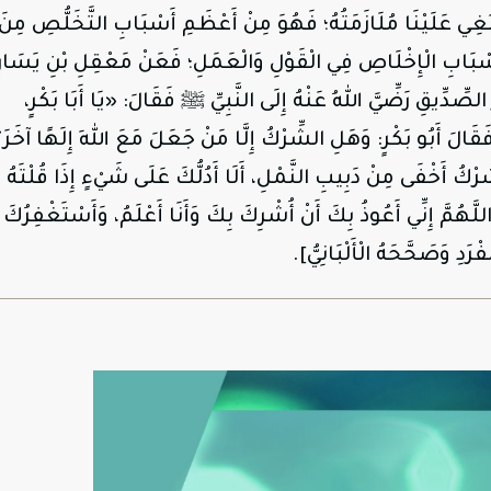
ْبَغِي عَلَيْنَا مُلَازَمَتُهُ؛ فَهُوَ مِنْ أَعْظَمِ أَسْبَابِ التَّخَلُّصِ مِنَ
َسْبَابِ الْإِخْلَاصِ فِي الْقَوْلِ وَالْعَمَلِ؛ فَعَنْ مَعْقِلِ بْنِ يَسَارٍ
 الصِّدِّيقِ
رَضِّيَّ
اللهُ
عَنْهُ
إِلَى النَّبِيِّ ﷺ فَقَالَ: «يَا أَبَا بَكْرٍ،
الَ أَبُو بَكْرٍ: وَهَلِ الشِّرْكُ إِلَّا مَنْ جَعَلَ مَعَ اللهِ إِلَهًا آخَرَ
ْكُ أَخْفَى مِنْ دَبِيبِ النَّمْلِ، أَلَا أَدُلُّكَ عَلَى شَيْءٍ إِذَا قُلْتَهُ
َهُمَّ إِنِّي أَعُوذُ بِكَ أَنْ أُشْرِكَ بِكَ وَأَنَا أَعْلَمُ، وَأَسْتَغْفِرُكَ
فْرَدِ وَصَحَّحَهُ الْأَلْبَانِيُّ].