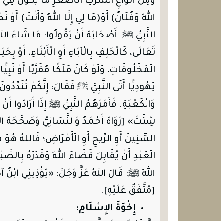
وَمِنْ أَنْوَاعِ الشِّرْكِ الْأَصْغَرِ مَا يَكُونُ فِي ا
اللهُ وَفُلَانٌ) أَوْ(مَا لِي إِلَّا اللهُ وَأَنْتَ) أَوْ نَح
النَّبِيُّ ﷺ أَصْحَابَهُ أَنْ يَقُولُوا: مَا شَاءَ اللهُ
تَعَالَى، كَالْحَلِفِ بِالْآبَاءِ أَوِ الْأَبْنَاءِ، أَوْ بِحَ
الْمَخْلُوقَاتِ، وَلَوْ كَانَ مَلَكًا مُقَرَّبًا أَوْ نَبِيّ
يَهُودِيًّا أَتَى النَّبِيَّ ﷺ فَقَالَ: إِنَّكُمْ تُنَدِّد
وَالْكَعْبَةِ. فَأَمَرَهُمُ النَّبِيُّ ﷺ إِذَا أَرَادُوا أَن
شِئْتَ» [رَوَاهُ أَحْمَدُ وَالنَّسَائِيُّ وَصَحَّحَهُ الْأَلْ
السِّنِينَ أَوِ الرِّيحِ أَوِ الْأَمْرَاضِ؛ فَاللهُ هُوَ 
الْعَبْدِ أَنْ يُقَابِلَ قَضَاءَ اللهِ وَقَدَرَهُ بِالصَّبْ
اللهِ ﷺ: قَالَ اللهُ عَزَّ وَجَلَّ: «يُؤْذِينِي ابْنُ آدَمَ، 
[مُتَّفَقٌ عَلَيْهِ].
إِخْوَةَ الإِسْلَامِ: