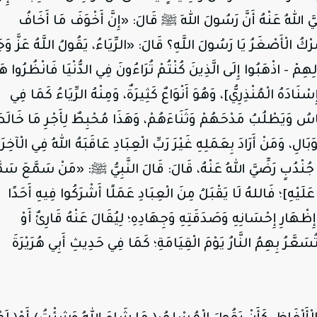
َّ
اللهُ
عَنْهُ
أَنَّ رَسُولَ اللهِ ﷺ قَالَ: «إِنَّ أَخْوَفَ مَا أَخَافُ
ُ الْأَصْغَرُ يَا رَسُولَ اللَّهِ؟ قَالَ: «الرِّيَاءُ، يَقُولُ اللَّهُ عَزَّ وَجَ
لِهِمْ - اذْهَبُوا إِلَى الَّذِينَ كُنْتُمْ تُرَاءُونَ فِي الدُّنْيَا فَانْظُرُوا ه
ْنَادَهُ الْمُنْذِرِيُّ]، وَهُوَ أَنْوَاعٌ كَثِيرَةٌ، وَمِنْهُ الرِّيَاءُ كَمَا فِي
َّاسُ وَيَطْلُبُ مَدْحَهُمْ وَثَنَاءَهُمْ، وَهَذَا مُحْبِطٌ لِأَجْرِ مَا خَالَط
َالِ، وَمَنْ أَرَادَ بِعَمَلِهِ غَيْرَ رَبِّ الْعِبَادِ عَاقَبَهُ اللهُ فِي الْآخِرَة
 جُنْدُبٍ
رَضِّيَّ
اللهُ
عَنْهُ
، قَالَ: قَالَ النَّبِيُّ ﷺ: «مَنْ سَمَّعَ سَمّ
قٌ عَلَيْهِ]؛ فَاللهُ لَا يَقْبَلُ مِنَ الْعِبَادِ عَمَلًا أَشْرَكُوا فِيهِ أَحَدًا
ِظْهَارِ إِحْسَانِهِ وَصَدَقَتِهِ وَجِهَادِهِ؛ لِيُقَالَ عَنْهُ قَارِئٌ أَوْ
سَعَّرُ بِهِمُ النَّارُ يَوْمَ الْقِيَامَةِ؛ كَمَا فِي حَدِيثِ أَبِي هُرَيْرَةَ