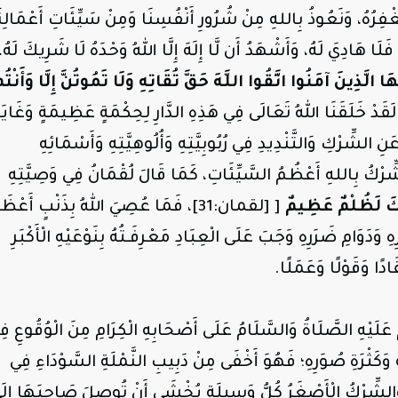
َغْفِرُهُ، وَنَعُوذُ بِاللهِ مِنْ شُرُورِ أَنْفُسِنَا وَمِنْ سَيِّئَاتِ أَعْمَالِنَ
َا هَادِيَ لَهُ، وَأَشْهَدُ أَن لَّا إِلَهَ إِلَّا اللهُ وَحْدَهُ لَا شَرِيكَ لَهُ،
ُّهَا الَّذِينَ آمَنُوا اتَّقُوا اللَّهَ حَقَّ تُقَاتِهِ وَلَا تَمُوتُنَّ إِلَّا وَأَنْتُم
لَقَدْ خَلَقَنَا اللهُ تَعَالَى فِي هَذِهِ الدَّارِ لِحِكْمَةٍ عَظِيمَةٍ وَغَايَة
عَنِ الشِّرْكِ وَالتَّنْدِيدِ فِي رُبُوبِيَّتِهِ وَأُلُوهِيَّتِهِ وَأَسْمَائِهِ
ِّرْكُ بِاللهِ أَعْظُمُ السَّيِّئَاتِ، كَمَا قَالَ لُقْمَانُ فِي وَصِيَّتِهِ
ِرْكَ لَظُلْمٌ عَظِيمٌ
[ [لقمان:31]، فَمَا عُصِيَ اللهُ بِذَنْبٍ أَعْظَ
دَوَامِ ضَرَرِهِ وَجَبَ عَلَى الْعِبَادِ مَعْرِفَـتُهُ بِنَوْعَيْهِ الْأَكْبَرِ
ادًا وَقَوْلًا وَعَمَلًا.
َلَيْهِ الصَّلَاةُ وَالسَّلَامُ عَلَى أَصْحَابِهِ الْكِرَامِ مِنَ الْوُقُوعِ فِ
ِهِ وَكَثْرَةِ صُوَرِهِ؛ فَهُوَ أَخْفَى مِنْ دَبِيبِ النَّمْلَةِ السَّوْدَاءِ فِي
 وَالشِّرْكُ الْأَصْغَرُ كُلُّ وَسِيلَةٍ يُخْشَى أَنْ تُوصِلَ صَاحِبَهَا إِلَ