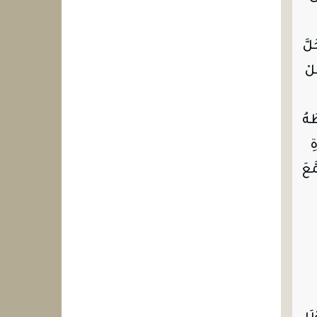
لَّ
َلْ
َهُ
ِ
َعَ