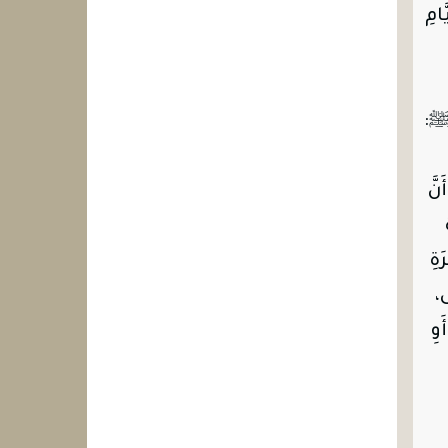
امِ
ُ ﷺ:
نَّ
َةِ
ى،
َوِ