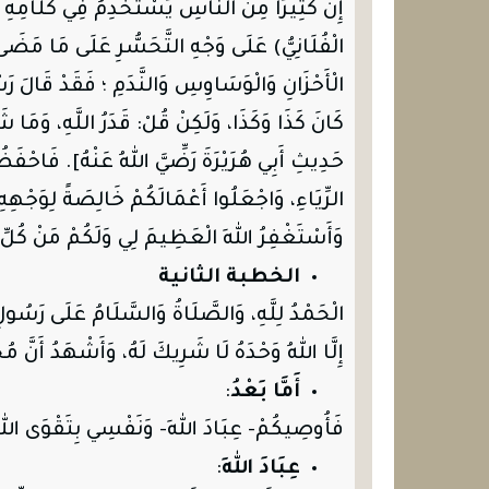
إِنَّ كَثِيرًا مِنَ النَّاسِ يَسْتَخْدِمُ فِي كَلَامِهِ
الْفُلَانِيُّ) عَلَى وَجْهِ التَّحَسُّرِ عَلَى مَا مَضَى ؛ 
الْأَحْزَانِ وَالْوَسَاوِسِ وَالنَّدَمِ ؛ فَقَدْ قَالَ 
كَانَ كَذَا وَكَذَا، وَلَكِنْ قُلْ: قَدَرُ اللَّهِ، وَمَا
حَدِيثِ أَبِي هُرَيْرَةَ
رَضِّيَّ
اللهُ
عَنْهُ
]. فَاحْفَظُو
الرِّيَاءِ، وَاجْعَلُوا أَعْمَالَكُمْ خَالِصَةً لِوَجْهِ
وَأَسْتَغْفِرُ اللهَ الْعَظِيمَ لِي وَلَكُمْ مَنْ كُلِّ
الخطبة الثانية
الْحَمْدُ لِلَّهِ، وَالصَّلَاةُ وَالسَّلَامُ عَلَى رَسُولِ 
إِلَّا اللهُ وَحْدَهُ لَا شَرِيكَ لَهُ، وَأَشْهَدُ أَنَّ مُح
أَمَّا بَعْدُ
:
فَأُوصِيكُمْ- عِبَادَ اللهِ- وَنَفْسِي بِتَقْوَى اللهِ؛
عِبَادَ اللهِ
: