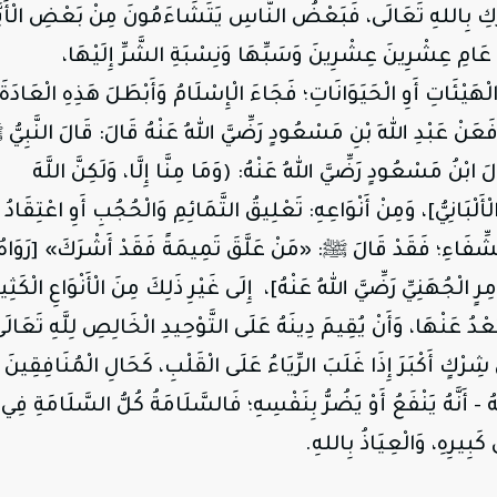
ِرْكِ بِاللهِ تَعَالَى، فَبَعْضُ النَّاسِ يَتَشَاءَمُونَ مِنْ بَعْضِ الْأَيَّ
مِ عِشْرِينَ عِشْرِينَ وَسَبِّهَا وَنِسْبَةِ الشَّرِّ إِلَيْهَا،
يْئَاتِ أَوِ الْحَيَوَانَاتِ؛ فَجَاءَ الْإِسْلَامُ وَأَبْطَلَ هَذِهِ الْعَادَةَ
ا؛ فَعَنْ عَبْدِ اللهِ بْنِ مَسْعُودٍ
رَضِّيَّ
اللهُ
عَنْهُ
قَالَ: قَالَ النَّبِيّ
َالَ ابْنُ مَسْعُودٍ
رَضِّيَّ
اللهُ
عَنْهُ
: (وَمَا مِنَّا إِلَّا، وَلَكِنَّ اللَّهَ
لْأَلْبَانِيُّ]، وَمِنْ أَنْوَاعِهِ: تَعْلِيقُ التَّمَائِمِ وَالْحُجُبِ أَوِ اعْتِقَادُ أَ
الشِّفَاءِ؛ فَقَدْ قَالَ ﷺ: «مَنْ عَلَّقَ تَمِيمَةً فَقَدْ أَشْرَكَ» [رَوَاهُ
ِرٍ الْجُهَنِيِّ
رَضِّيَّ
اللهُ
عَنْهُ
]، إِلَى غَيْرِ ذَلِكَ مِنَ الْأَنْوَاعِ الْكَثِير
عْدُ عَنْهَا، وَأَنْ يُقِيمَ دِينَهُ عَلَى التَّوْحِيدِ الْخَالِصِ لِلَّهِ تَعَالَ
 شِرْكٍ أَكْبَرَ إِذَا غَلَبَ الرِّيَاءُ عَلَى الْقَلْبِ، كَحَالِ الْمُنَافِقِينَ أ
ُهُ - أَنَّهُ يَنْفَعُ أَوْ يَضُرُّ بِنَفْسِهِ؛ فَالسَّلَامَةُ كُلُّ السَّلَامَةِ فِي
كَبِيرِهِ، وَالْعِيَاذُ بِاللهِ.