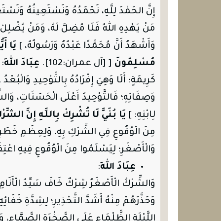
إِنَّ الحَمْدَ لِلَّهِ، نَحْمَدُهُ وَنَسْتَعِينُهُ وَنَسْت
مَنْ يَهْدِهِ اللهُ فَلَا مُضِلَّ لَهُ، وَمَنْ يُضْلِلْ فَل
وَأَشْهَدُ أَنَّ مُحَمَّدًا عَبْدُهُ وَرَسُولُهُ، ]
يَا أَي
مُسْلِمُونَ
[ [آل عمران:102].
عِبَادَ اللهِ
: 
كَرِيمَةٍ؛ أَلَا وَهِيَ إِفْرَادُهُ بِالتَّوْحِيدِ وَالْبُعْدُ 
وَصِفَاتِهِ؛ فَالتَّوْحِيدُ أَعْلَى الْحَسَنَاتِ، وَالش
لِابْنِهِ: ]
يَا بُنَيَّ لَا تُشْرِكْ بِاللَّهِ إِنَّ الشّ
مِنَ الْوُقُوعِ فِي الشِّرْكِ بِهِ، وَلِعِظَمِ خَطَرِهِ وَ
وَالْأَصْغَرِ؛ لِيَسْلَمُوا مِنَ الْوُقُوعِ فِيهِ اعْتِقَ
عِبَادَ اللهِ
:
وَالشِّرْكُ الْأَصْغَرُ شِرْكٌ خَافَ سَيِّدُ الْأَنَامِ ع
وَحَذَّرَهُمْ مِنْهُ أَشَدَّ التَّحْذِيرِ؛ لِشِدَّةِ خَفَائ
اللَّيْلَةِ الظَّلْمَاءِ عَلَى الصَّخْرَةِ الصَّمَّاءِ،