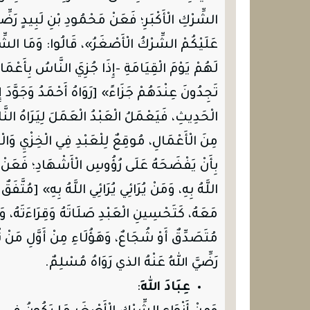
الشِّرْكِ الْأَكْبَرِ؛ فَعَنْ مَحْمُودِ بْنِ لَبِيدٍ
رَضِّي
عَلَيْكُمْ الشِّرْكُ الْأَصْغَرُ»، قَالُوا: وَمَا الشِّرْك
لَهُمْ يَوْمَ الْقِيَامَةِ -إِذَا جُزِيَ النَّاسُ بِأَعْمَا
تَجِدُونَ عِنْدَهُمْ جَزَاءً» [رَوَاهُ أَحْمَدُ وَجَوَّدَ إِس
الْحَدِيثِ، فَيَعْمَلُ الْعَبْدُ الْعَمَلَ لِيَرَاهُ الن
مِنَ الْأَعْمَالِ، مُوقِعٌ لِلْعَبْدِ فِي الْخِزْيِ وَالْوَب
بِأَنْ يَفْضَحَهُ عَلَى رُؤُوسِ الْأَشْهَادِ؛ فَعَنْ
اللَّهُ بِهِ، وَمَنْ يُرَائِي يُرَائِي اللَّهُ بِهِ» [مُتَّفَ
مَعَهُ، كَتَحْسِينِ الْعَبْدِ صَلَاتَهُ وَقِرَاءَتَهُ، وَإ
مُتَصَدِّقٌ أَوْ شُجَاعٌ، وَهَؤُلَاءِ مِنْ أَوَّلِ مَنْ تُ
رَضِّيَّ
اللهُ
عَنْهُ
الذي رَوَاهُ مُسْلِمٌ.
عِبَادَ اللهِ
: