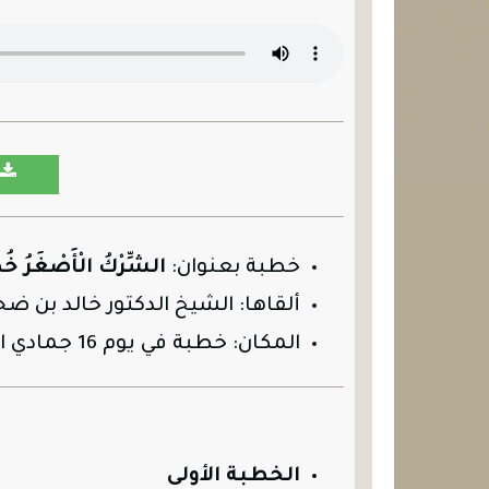
خطبة بعنوان:
الشِّرْكُ الْأَصْغَرُ خُطُ
ألقاها: الشيخ الدكتور خالد بن ض
المكان: خطبة في يوم 16 جمادي الثاني 1442هـ في مسجد السعدي بالجهرا.
الخطبة الأولى