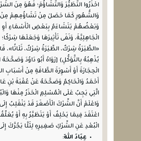
احْذَرُوا التَّطَيُّرَ وَالتَّشَاؤُمَ؛ فَهُوَ مِنَ الشّ
وَالشُّهُورِ كَمَا حَصَلَ مِنْ تَشَاؤُمِهِمْ مِنْ عَا
وَبَعْضُهُمْ يَتَشَاءَمُ بِبَعْضِ الْأَسْمَاءِ أَوِ الْهَ
الْجَاهِلِيَّةَ، وَنَفَى تَأْثِيرَهَا وَجَعَلَهَا شِرْكً
«الطِّيَرَةُ شِرْكٌ، الطِّيَرَةُ شِرْكٌ، ثَلَاثًا»، ق
يُذْهِبُهُ بِالتَّوَكُّلِ) [رَوَاهُ أَبُو دَاوُدَ وَصَحَّحَهُ ا
الْحِجَارَةَ أَوْ أَسْوِرَةَ الطَّاقَةِ مِنْ أَسْبَابِ 
أَحْمَدُ وَالْحَاكِمُ وَصَحَّحَهُ عَنْ عُقْبَةَ بْنِ عَام
الَّتِي يَجِبُ عَلَى الْمُسْلِمِ الْحَذَرُ مِنْهَا وَالْبُ
وَاعْلَمْ أَنَّ الشِّرْكَ الْأَصْغَرَ قَدْ يَنْقَلِبُ إِلَى
اعْتَقَدَ فِيمَا يَحْلِفُ أَوْ يَتَطَيَّرُ بِهِ أَوْ يُعَلِّق
الْبُعْدِ عَنِ الشِّرْكِ صَغِيرِهِ لِئَلَّا يَجُرَّكَ إِلَى 
عِبَادَ اللهِ
: