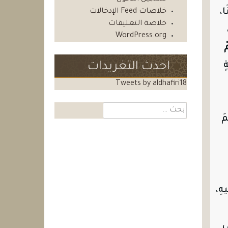
ا،
خلاصات Feed الإدخالات
خلاصة التعليقات
WordPress.org
ْ
ٍ
احدث التغريدات
Tweets by aldhafiri18
البحث
مَ
عن:
يهِ،
ى