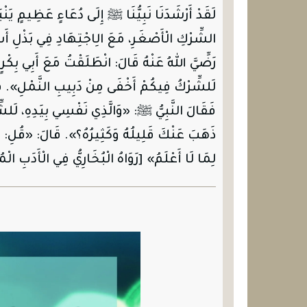
لَقَدْ أَرْشَدَنَا نَبِيُّنَا ﷺ إِلَى دُعَاءٍ عَظِيمٍ يَن
الشِّرْكِ الْأَصْغَرِ، مَعَ الِاجْتِهَادِ فِي بَذْلِ أ
رَضِّيَّ
اللهُ
عَنْهُ
قَالَ: انْطَلَقْتُ مَعَ أَبِي بِكْرٍ
لَلشِّرْكُ فِيكُمْ أَخْفَى مِنْ دَبِيبِ النَّمْلِ». فَقَ
فَقَالَ النَّبِيُّ ﷺ: «وَالَّذِي نَفْسِي بِيَدِهِ، لَلشِّر
ذَهَبَ عَنْكَ قَلِيلُهُ وَكَثِيرُهُ؟». قَالَ: «قُلِ: اللّ
لِمَا لَا أَعْلَمُ» [رَوَاهُ الْبُخَارِيُّ فِي الْأَدَبِ الْمُ