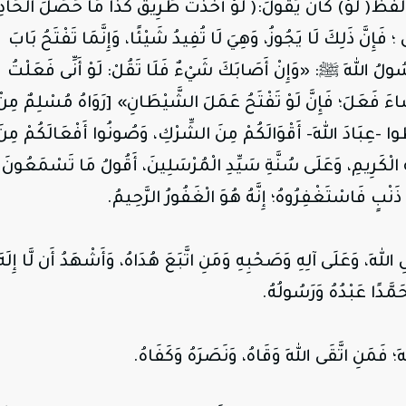
 لَفْظَ( لَوْ) كَأَنْ يَقُولَ:( لَوْ أَخَذْتُ طَرِيقَ كَذَا مَا حَصَلَ الْحَاد
فَإِنَّ ذَلِكَ لَا يَجُوزُ، وَهِيَ لَا تُفِيدُ شَيْئًا، وَإِنَّمَا تَفْتَحُ بَابَ
رَسُولُ اللهِ ﷺ: «وَإِنْ أَصَابَكَ شَيْءٌ فَلَا تَقُلْ: لَوْ أَنِّى فَعَلْتُ
 شَاءَ فَعَلَ؛ فَإِنَّ لَوْ تَفْتَحُ عَمَلَ الشَّيْطَانِ» [رَوَاهُ مُسْلِمٌ مِنْ
ا -عِبَادَ اللهِ- أَقْوَالَكُمْ مِنَ الشِّرْكِ، وَصُونُوا أَفْعَالَكُمْ مِنَ
هِ الْكَرِيمِ، وَعَلَى سُنَّةِ سَيِّدِ الْمُرْسَلِينَ، أَقُولُ مَا تَسْمَعُونَ
 ذَنْبٍ فَاسْتَغْفِرُوهُ؛ إِنَّهُ هُوَ الْغَفُورُ الرَّحِيمُ.
اللهِ، وَعَلَى آلِهِ وَصَحْبِهِ وَمَنِ اتَّبَعَ هُدَاهُ، وَأَشْهَدُ أَن لَّا إِلَهَ
َمَّدًا عَبْدُهُ وَرَسُولُهُ.
 فَمَنِ اتَّقَى اللهَ وَقَاهُ، وَنَصَرَهُ وَكَفَاهُ.