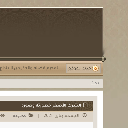
لتخطي
لمحتوي
باشرة
لا تغفلوا عن النجاح الحقيقي
شهر الله المحرم فضله والحذر من ال
جديد الموقع
البحث
عن:
الشرك الأصغر خطورته وصوره
الجمعة, يناير , 2021
|
العقيدة